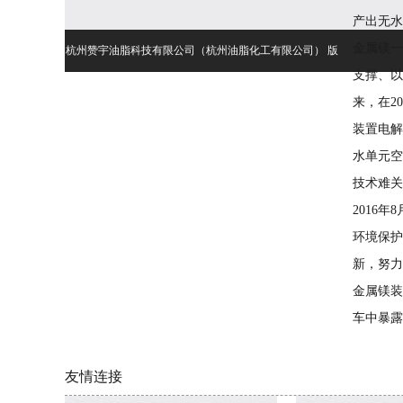
产出无水
金属镁一
杭州赞宇油脂科技有限公司（杭州油脂化工有限公司）
版
支撑、以
权所有(C)2017 网络支持
中国化工网
全球化工网
生意
来，在2
装置电解
宝
著作权声明
后台登录
备案号：浙ICP备05012091号-1
水单元空
技术难关
2016
环境保护
新，努力
金属镁装
车中暴露
友情连接