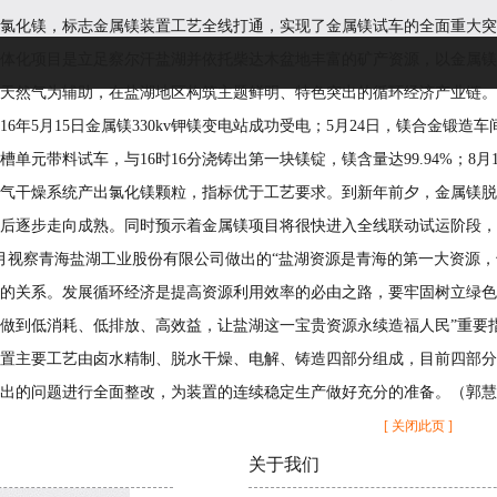
氯化镁，标志金属镁装置工艺全线打通，实现了金属镁试车的全面重大突
体化项目是立足察尔汗盐湖并依托柴达木盆地丰富的矿产资源，以金属镁
天然气为辅助，在盐湖地区构筑主题鲜明、特色突出的循环经济产业链。项
016年5月15日金属镁330kv钾镁变电站成功受电；5月24日，镁合金锻
槽单元带料试车，与16时16分浇铸出第一块镁锭，镁含量达99.94%；8
气干燥系统产出氯化镁颗粒，指标优于工艺要求。到新年前夕，金属镁脱
后逐步走向成熟。同时预示着金属镁项目将很快进入全线联动试运阶段，
年8月视察青海盐湖工业股份有限公司做出的“盐湖资源是青海的第一大资
的关系。发展循环经济是提高资源利用效率的必由之路，要牢固树立绿色
做到低消耗、低排放、高效益，让盐湖这一宝贵资源永续造福人民”重要
置主要工艺由卤水精制、脱水干燥、电解、铸造四部分组成，目前四部分
出的问题进行全面整改，为装置的连续稳定生产做好充分的准备。（郭慧
[ 关闭此页 ]
关于我们