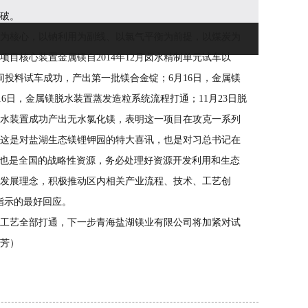
破。
为核心，以钠利用为副线、以氯气平衡为前提，以煤炭为
目核心装置金属镁自2014年12月卤水精制单元试车以
造车间投料试车成功，产出第一批镁合金锭；6月16日，金属镁
月16日，金属镁脱水装置蒸发造粒系统流程打通；11月23日脱
水装置成功产出无水氯化镁，表明这一项目在攻克一系列
这是对盐湖生态镁锂钾园的特大喜讯，也是对习总书记在
源，也是全国的战略性资源，务必处理好资源开发利用和生态
发展理念，积极推动区内相关产业流程、技术、工艺创
指示的最好回应。
工艺全部打通，下一步青海盐湖镁业有限公司将加紧对试
芳）